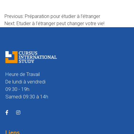
Navigation
Previous:
Préparation pour étudier à l’étranger
Next:
Etudier à l’étranger peut changer votre vie!
de
l’article
Heure de Travail
De lundi à vendredi
09:30 - 19h
Samedi 09:30 à 14h
Liens