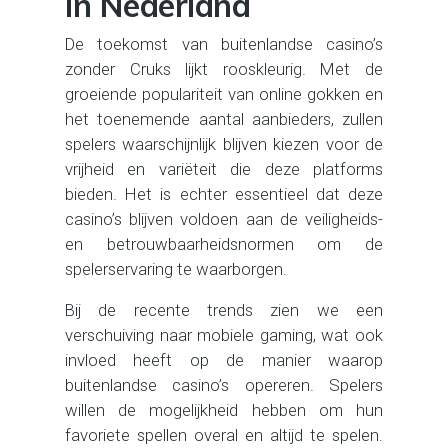
in Nederland
De toekomst van buitenlandse casino’s
zonder Cruks lijkt rooskleurig. Met de
groeiende populariteit van online gokken en
het toenemende aantal aanbieders, zullen
spelers waarschijnlijk blijven kiezen voor de
vrijheid en variëteit die deze platforms
bieden. Het is echter essentieel dat deze
casino’s blijven voldoen aan de veiligheids-
en betrouwbaarheidsnormen om de
spelerservaring te waarborgen.
Bij de recente trends zien we een
verschuiving naar mobiele gaming, wat ook
invloed heeft op de manier waarop
buitenlandse casino’s opereren. Spelers
willen de mogelijkheid hebben om hun
favoriete spellen overal en altijd te spelen.