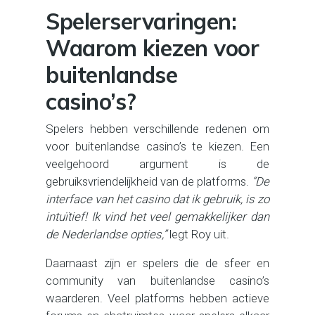
Spelerservaringen:
Waarom kiezen voor
buitenlandse
casino’s?
Spelers hebben verschillende redenen om
voor buitenlandse casino’s te kiezen. Een
veelgehoord argument is de
gebruiksvriendelijkheid van de platforms.
“De
interface van het casino dat ik gebruik, is zo
intuïtief! Ik vind het veel gemakkelijker dan
de Nederlandse opties,”
legt Roy uit.
Daarnaast zijn er spelers die de sfeer en
community van buitenlandse casino’s
waarderen. Veel platforms hebben actieve