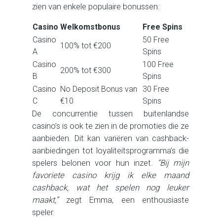
zien van enkele populaire bonussen:
Casino
Welkomstbonus
Free Spins
Casino
50 Free
100% tot €200
A
Spins
Casino
100 Free
200% tot €300
B
Spins
Casino
No Deposit Bonus van
30 Free
C
€10
Spins
De concurrentie tussen buitenlandse
casino’s is ook te zien in de promoties die ze
aanbieden. Dit kan variëren van cashback-
aanbiedingen tot loyaliteitsprogramma’s die
spelers belonen voor hun inzet.
“Bij mijn
favoriete casino krijg ik elke maand
cashback, wat het spelen nog leuker
maakt,”
zegt Emma, een enthousiaste
speler.