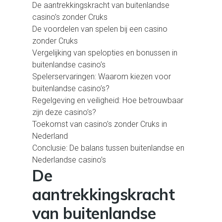
De aantrekkingskracht van buitenlandse
casino’s zonder Cruks
De voordelen van spelen bij een casino
zonder Cruks
Vergelijking van spelopties en bonussen in
buitenlandse casino’s
Spelerservaringen: Waarom kiezen voor
buitenlandse casino’s?
Regelgeving en veiligheid: Hoe betrouwbaar
zijn deze casino’s?
Toekomst van casino’s zonder Cruks in
Nederland
Conclusie: De balans tussen buitenlandse en
Nederlandse casino’s
De
aantrekkingskracht
van buitenlandse