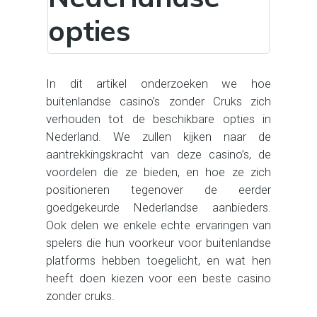
opties
In dit artikel onderzoeken we hoe
buitenlandse casino’s zonder Cruks zich
verhouden tot de beschikbare opties in
Nederland. We zullen kijken naar de
aantrekkingskracht van deze casino’s, de
voordelen die ze bieden, en hoe ze zich
positioneren tegenover de eerder
goedgekeurde Nederlandse aanbieders.
Ook delen we enkele echte ervaringen van
spelers die hun voorkeur voor buitenlandse
platforms hebben toegelicht, en wat hen
heeft doen kiezen voor een
beste casino
zonder cruks
.