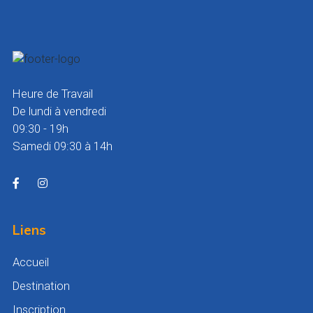
Heure de Travail
De lundi à vendredi
09:30 - 19h
Samedi 09:30 à 14h
Liens
Accueil
Destination
Inscription