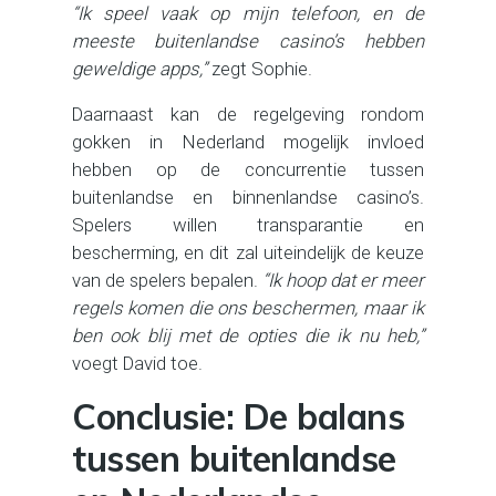
“Ik speel vaak op mijn telefoon, en de
meeste buitenlandse casino’s hebben
geweldige apps,”
zegt Sophie.
Daarnaast kan de regelgeving rondom
gokken in Nederland mogelijk invloed
hebben op de concurrentie tussen
buitenlandse en binnenlandse casino’s.
Spelers willen transparantie en
bescherming, en dit zal uiteindelijk de keuze
van de spelers bepalen.
“Ik hoop dat er meer
regels komen die ons beschermen, maar ik
ben ook blij met de opties die ik nu heb,”
voegt David toe.
Conclusie: De balans
tussen buitenlandse