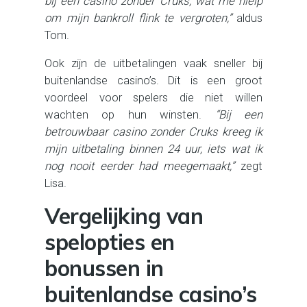
bij een casino zonder Cruks, wat me hielp
om mijn bankroll flink te vergroten,”
aldus
Tom.
Ook zijn de uitbetalingen vaak sneller bij
buitenlandse casino’s. Dit is een groot
voordeel voor spelers die niet willen
wachten op hun winsten.
“Bij een
betrouwbaar casino zonder Cruks kreeg ik
mijn uitbetaling binnen 24 uur, iets wat ik
nog nooit eerder had meegemaakt,”
zegt
Lisa.
Vergelijking van
spelopties en
bonussen in
buitenlandse casino’s