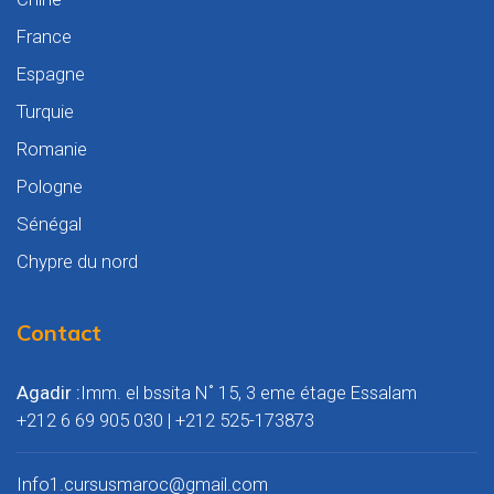
France
Espagne
Turquie
Romanie
Pologne
Sénégal
Chypre du nord
Contact
Agadir :
Imm. el bssita N˚ 15, 3 eme étage Essalam
+212 6 69 905 030 | ‎+212 525-173873
Info1.cursusmaroc@gmail.com