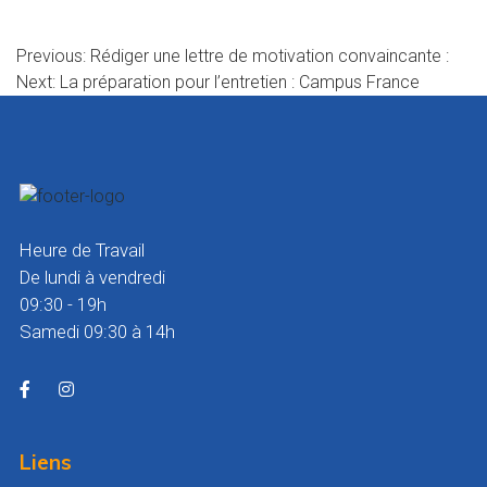
Navigation
Previous:
Rédiger une lettre de motivation convaincante :
Next:
La préparation pour l’entretien : Campus France
de
l’article
Heure de Travail
De lundi à vendredi
09:30 - 19h
Samedi 09:30 à 14h
Liens